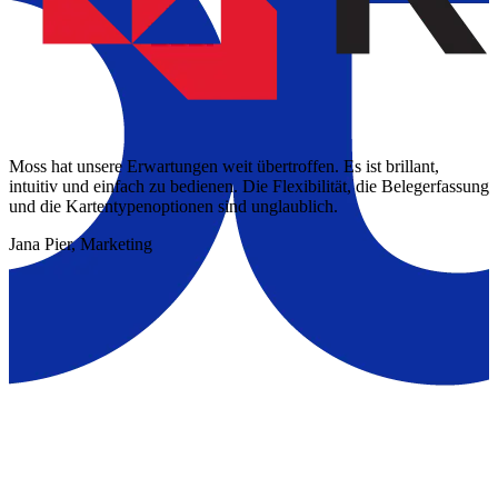
ng
M
i
u
J
Moss hat unsere Erwartungen weit übertroffen. Es ist brillant,
intuitiv und einfach zu bedienen. Die Flexibilität, die Belegerfassung
und die Kartentypenoptionen sind unglaublich.
Jana Pier, Marketing